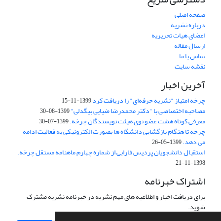
صفحه اصلی
درباره نشریه
اعضای هیات تحریریه
ارسال مقاله
تماس با ما
نقشه سایت
آخرین اخبار
چرخه امتیاز "نشریه حرفه‌ای" را دریافت کرد
1399-11-15
مصاحبه اختصاصی با "دکتر محمدرضا ضیایی بیگدلی"
1399-08-30
معرفی کوتاه هشت عضو نوی هیئت نویسندگان چرخه.
1399-07-30
چرخه تا هنگام بازگشایی دانشگاه ها بصورت الکترونیکی به فعالیت ادامه
می دهد.
1399-05-26
استقبال دانشجویان پردیس فارابی از شماره چهارم ماهنامه مستقل چرخه.
1398-11-21
اشتراک خبرنامه
برای دریافت اخبار و اطلاعیه های مهم نشریه در خبرنامه نشریه مشترک
شوید.