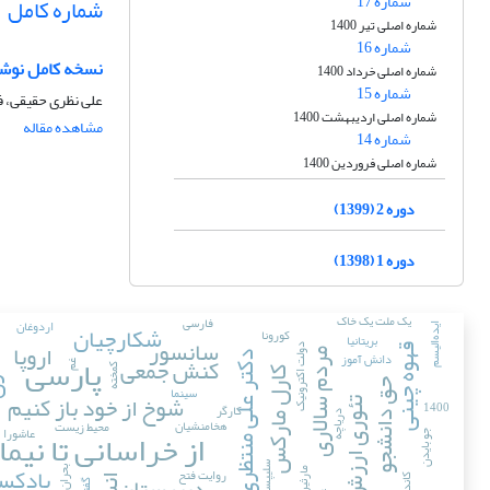
شماره 17
شماره کامل
شماره اصلی تیر 1400
شماره 16
نسخه کامل نوشت
شماره اصلی خرداد 1400
شماره 15
علی نظری حقیقی، 
شماره اصلی اردیبهشت 1400
مشاهده مقاله
شماره 14
شماره اصلی فروردین 1400
دوره 2 (1399)
دوره 1 (1398)
یک ملت یک خاک
فارسی
اردوغان
شکارچیان
ایده‌الیسم
کورونا
ست
بریتانیا
سانسور
اروپا
قهوه چینی
دولت اکترونیک
پارسی
مردم سالاری
دانش آموز
کنش جمعی
دکتر علی منتظری
غم
کمخته
کارل مارکس
حق دانشجو
سینما
شوخ از خود باز کنیم
1400
تئوری ارزش کار
کارگر
دریاچه
هخامنشیان
محیط زیست
عاشورا
از خراسانی تا نیما
جو بایدن
پادکس
سلیپسیزم
روایت فتح
دبیرستان