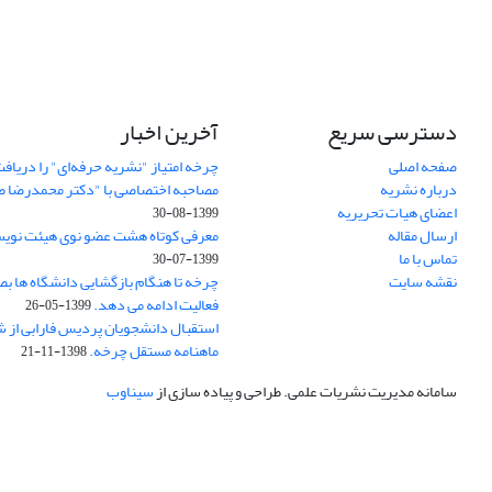
دسترسی سریع
آخرین اخبار
صفحه اصلی
چرخه امتیاز "نشریه حرفه‌ای" را دریاف
درباره نشریه
مصاحبه اختصاصی با "دکتر محمدرضا ض
اعضای هیات تحریریه
1399-08-30
ارسال مقاله
معرفی کوتاه هشت عضو نوی هیئت نوی
تماس با ما
1399-07-30
نقشه سایت
چرخه تا هنگام بازگشایی دانشگاه ها ب
فعالیت ادامه می دهد.
1399-05-26
استقبال دانشجویان پردیس فارابی از ش
ماهنامه مستقل چرخه.
1398-11-21
سامانه مدیریت نشریات علمی.
طراحی و پیاده سازی از
سیناوب