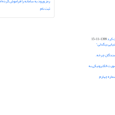
رمز ورود به سامانه را فراموش کرده ام
ثبت نام
ت کرد
1399-11-15
یایی بیگدلی"
سندگان چرخه.
صورت الکترونیکی به
ماره چهارم