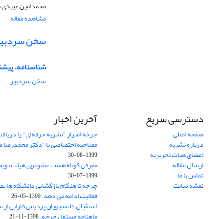
محمدامین عبیدی قم
مشاهده مقاله
سخن سردبیر
شناسنامه، پیشن
سخن سردبیر
دسترسی سریع
آخرین اخبار
صفحه اصلی
چرخه امتیاز "نشریه حرفه‌ای" را دریاف
درباره نشریه
مصاحبه اختصاصی با "دکتر محمدرضا ض
اعضای هیات تحریریه
1399-08-30
ارسال مقاله
معرفی کوتاه هشت عضو نوی هیئت نوی
تماس با ما
1399-07-30
نقشه سایت
چرخه تا هنگام بازگشایی دانشگاه ها ب
فعالیت ادامه می دهد.
1399-05-26
استقبال دانشجویان پردیس فارابی از ش
ماهنامه مستقل چرخه.
1398-11-21