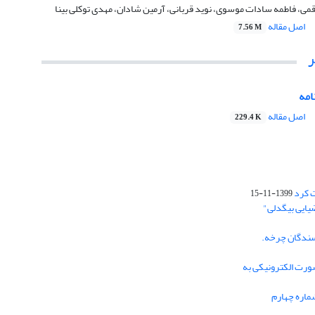
ی، فاطمه سادات موسوی، نوید قربانی، آرمین شادان، مهدی توکلی بینا
اصل مقاله
7.56 M
امه
اصل مقاله
229.4 K
ت کرد
1399-11-15
یایی بیگدلی"
سندگان چرخه.
صورت الکترونیکی به
ماره چهارم