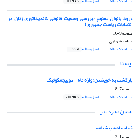
مشاهده مقاله
اصل مقاله
507.93 K
ورود بانوان ممنوع (بررسی وضعیت قانونی کاندیداتوری زنان در
انتخابات ریاست جمهوری)
صفحه
9-16
فاطمه شهبازی
مشاهده مقاله
اصل مقاله
1.33 M
ایستا
بازگشت به خویشتن: واژه ماه - دوییچمگوئیک
صفحه
7-8
مشاهده مقاله
اصل مقاله
710.98 K
سخن سردبیر
شناسنامه، پیشنامه
صفحه
1-2